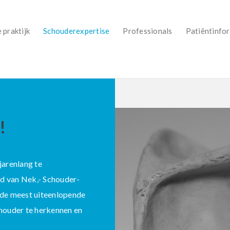
 praktijk
Schouderexpertise
Professionals
Patiëntinfo
!
jarenlang te
ed van Nek,- Schouder-
t de meest uiteenlopende
houder te herkennen en