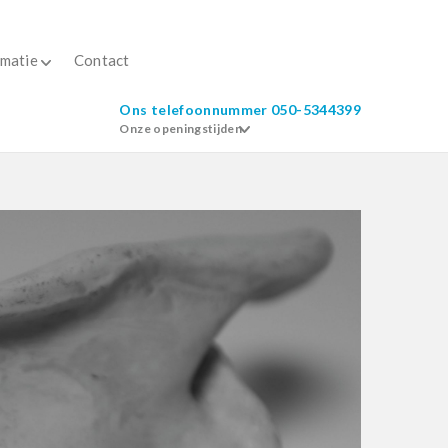
rmatie
Contact
Ons telefoonnummer
050-5344399
Onze openingstijden