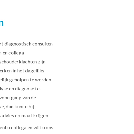
n
t diagnostisch consulten
n en collega
schouderklachten zijn
erken in het dagelijks
lijk geholpen te worden
alyse en diagnose te
e voortgang van de
e, dan kunt u bij
advies op maat krijgen.
nt u collega en wilt u ons